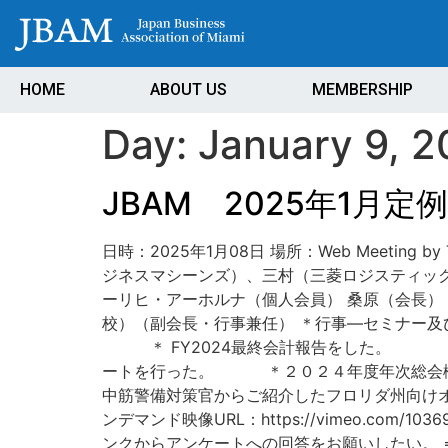
HOME
ABOUT US
MEMBERSHIP
Day:
January 9, 
JBAM 2025年1月
日時：2025年1月08日 場所：We
ジネスマシーンズ）、三村（三菱ロジスティックス）
ーリヒ・アーホルナ（個人会員） 桑原
校）（副会長・行事兼任） ＊行事―セミナー及
＊ FY2024最終会計報告をした。 ＊Ty
ートを行った。 ＊２０２４年度年次総
中筋警備対策官からご紹介したフロリダ州向け
ンデマンド映像URL：https://vimeo.co
ンクからアンケートへの回答をお願いしたい。 ⇒日本語回