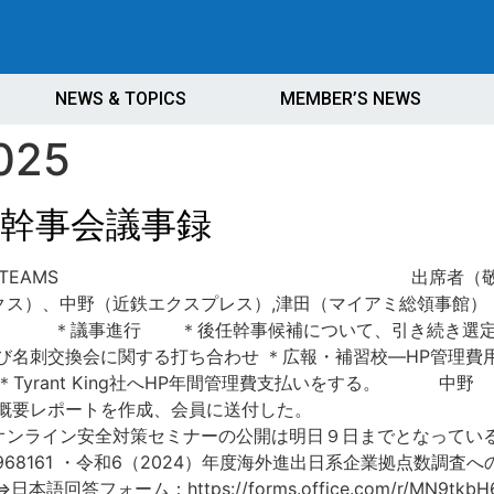
NEWS & TOPICS
MEMBER’S NEWS
2025
定例幹事会議事録
b Meeting by TEAMS 出席者（敬称
、中野（近鉄エクスプレス）,津田（マイアミ総領事館） Guest
（会長） ＊議事進行 ＊後任幹事候補について、引
び名刺交換会に関する打ち合わせ ＊広報・補習校―HP管理費
rant King社へHP年間管理費支払いをする。 中野 
会概要レポートを作成、会員に送付した。 津田首席
オンライン安全対策セミナーの公開は明日９日までとなっている
m/1036968161 ・令和6（2024）年度海外進出日系企業拠点
答フォーム：https://forms.office.com/r/MN9