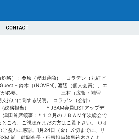
CONTACT
略）：桑原（豊田通商）、コラデン（丸紅ビ
 – 鈴木（(NOVEN), 渡辺（個人会員）、エ
き続き選定が必要。 三村（広報・補習
用支払いに関する説明。 コラデン（会計）
（総務担当） ＊JBAM会員LISTアップデ
領事 : ＊１２月のＪＢＡＭ年次総会で
ところ、ご視聴がまだの方はご覧下さい。 ○オ
数調査へのご協力に感謝。1月24日（金）〆切までに、リ
tkbH6XM 尚、前副会長・行事担当幹事鈴木さんよ