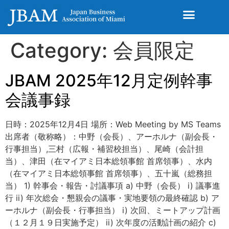
Category:
会員限定
JBAM 2025年12月定例幹事
会議事録
日時：2025年12月4日 場所：Web Meeting by MS Teams
出席者（敬称略）：中野（会長）、アーホルナ（副会長・
行事担当）,三村（広報・補習校担当）、尾崎（会計担
当）、津田（在マイアミ日本総領事館 首席領事）、水内
（在マイアミ日本総領事館 首席領事）、五十嵐（総務担
当） 1) 幹事会・報告・討議事項 a) 中野（会長） i) 議事進
行 ii) 年次総会・懇親会の議事・実地要領の最終確認 b) ア
ーホルナ（副会長・行事担当） i) 次回、ミートアップ計画
（１２月１９日実施予定） ii) 次年度の活動計画の紹介 c)