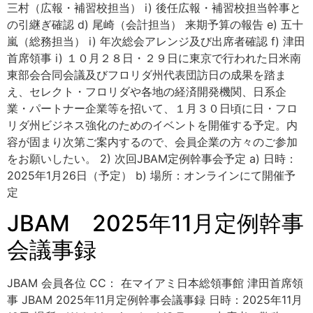
三村（広報・補習校担当） i) 後任広報・補習校担当幹事と
の引継ぎ確認 d) 尾崎（会計担当） 来期予算の報告 e) 五十
嵐（総務担当） i) 年次総会アレンジ及び出席者確認 f) 津田
首席領事 i) １０月２８日・２９日に東京で行われた日米南
東部会合同会議及びフロリダ州代表団訪日の成果を踏ま
え、セレクト・フロリダや各地の経済開発機関、日系企
業・パートナー企業等を招いて、１月３０日頃に日・フロ
リダ州ビジネス強化のためのイベントを開催する予定。内
容が固まり次第ご案内するので、会員企業の方々のご参加
をお願いしたい。 2) 次回JBAM定例幹事会予定 a) 日時：
2025年1月26日（予定） b) 場所：オンラインにて開催予
定
JBAM 2025年11月定例幹事
会議事録
JBAM 会員各位 CC： 在マイアミ日本総領事館 津田首席領
事 JBAM 2025年11月定例幹事会議事録 日時：2025年11月