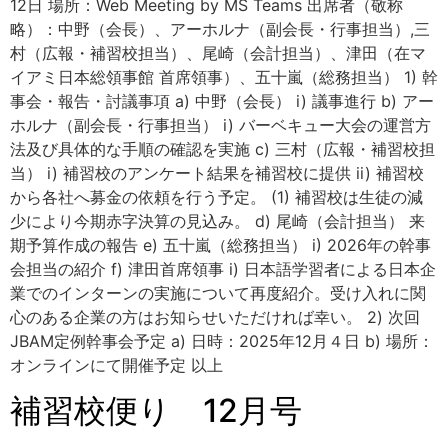
12日 場所：Web Meeting by MS Teams 出席者（敬称
略）：中野（会長）、アーホルナ（副会長・行事担当）,三
村（広報・補習校担当）、尾崎（会計担当）、津田（在マ
イアミ日本総領事館 首席領事）、五十嵐（総務担当） 1) 幹
事会・報告・討議事項 a) 中野（会長） i) 議事進行 b) アー
ホルナ（副会長・行事担当） i) バーベキュー大会の運営方
法及び具体的な手順の確認を実施 c) 三村（広報・補習校担
当） i) 補習校のアンケート結果を補習校に提供 ii) 補習校
から各社へ募金の依頼を行う予定。 (1) 補習校は生徒の減
少により今期赤字決算の見込み。 d) 尾崎（会計担当） 来
期予算作成の報告 e) 五十嵐（総務担当） i) 2026年の幹事
会担当の紹介 f) 津田首席領事 i) 日本語学習者による日本企
業でのインターンの実施について再度紹介。受け入れに関
心のある企業の方はお知らせいただければ幸い。 2) 次回
JBAM定例幹事会予定 a) 日時：2025年12月４日 b) 場所：
オンラインにて開催予定 以上
補習校便り 12月号